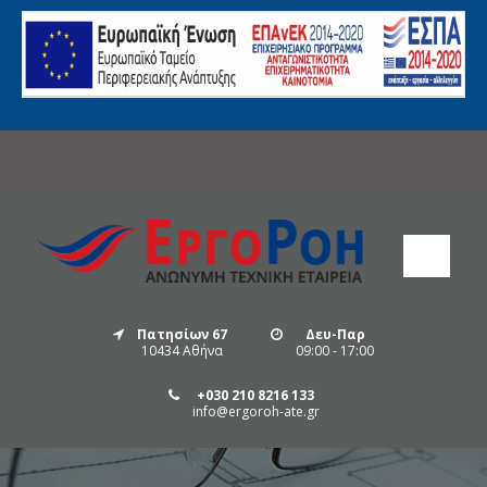
Πατησίων 67
Δευ-Παρ
10434 Αθήνα
09:00 - 17:00
+030 210 8216 133
info@ergoroh-ate.gr