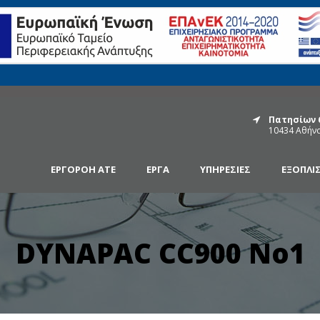
Πατησίων 
10434 Αθήν
ΕΡΓΟΡΟΗ ΑΤΕ
ΈΡΓΑ
ΥΠΗΡΕΣΊΕΣ
ΕΞΟΠΛΙ
DYNAPAC CC900 No1