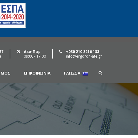
67
Δευ-Παρ
+030 210 8216 133
α
09:00 - 17:00
info@ergoroh-ate.gr
ΣΜΌΣ
ΕΠΙΚΟΙΝΩΝΊΑ
ΓΛΏΣΣΑ: