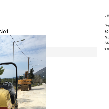
Επ
Πα
No1
10
ΤΗ
FA
e-