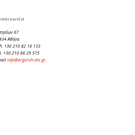
ικοινωνία
τησίων 67
434 Αθήνα
Λ. +30 210 82 16 133
X. +30 210 88 29 575
mail
info@ergoroh-ate.gr
.