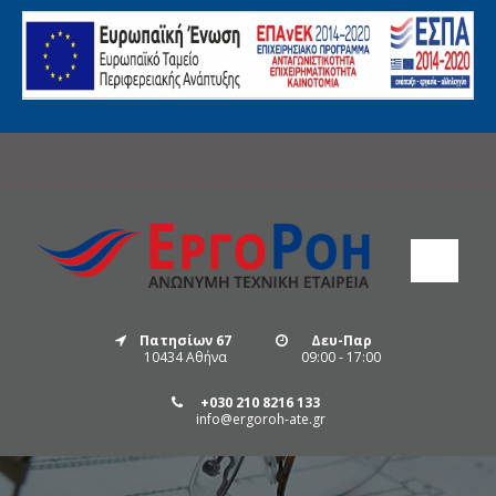
Πατησίων 67
Δευ-Παρ
10434 Αθήνα
09:00 - 17:00
+030 210 8216 133
info@ergoroh-ate.gr