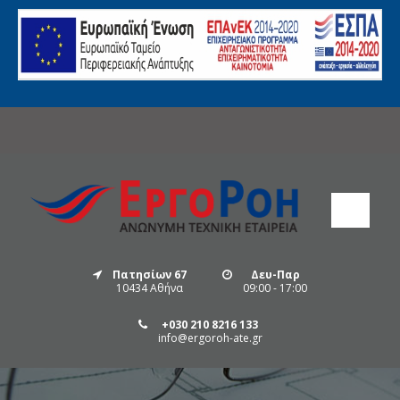
Πατησίων 67
Δευ-Παρ
10434 Αθήνα
09:00 - 17:00
+030 210 8216 133
info@ergoroh-ate.gr