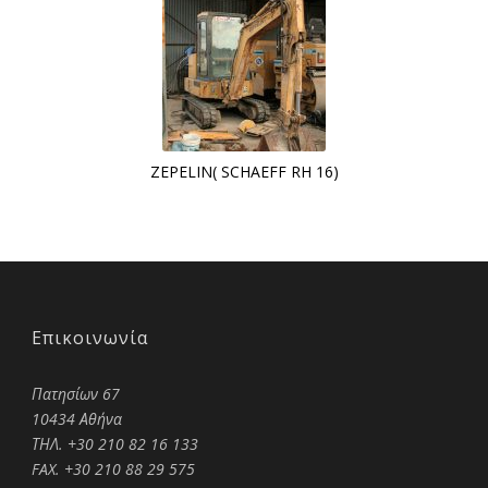
ZEPELIN( SCHAEFF RH 16)
Επικοινωνία
Πατησίων 67
10434 Αθήνα
ΤΗΛ. +30 210 82 16 133
FAX. +30 210 88 29 575