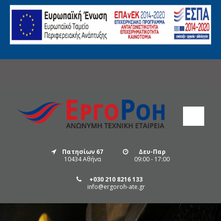
Πατησίων 67
Δευ-Παρ
10434 Αθήνα
09:00 - 17:00
+030 210 8216 133
info@ergoroh-ate.gr