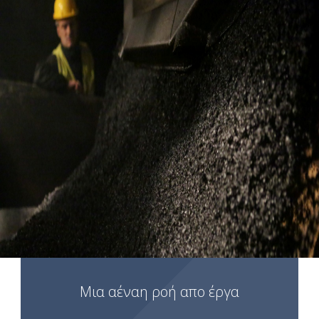
Μια αέναη ροή απο έργα