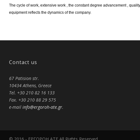
The cycle of work, extensive work , the constant degree advancement , qualit
equipment reflects the dynamics of the company.
Contact us
67 Patision str.
10434 Athens, Greece
Tel. +30 210 82 16 133
Fax. +30 210 88 29 575
e-mail
info@ergoroh-ate.gr
.
© 2016 - ΕΡΓΟΡΟΗ ΑΤΕ All Rights Reserved